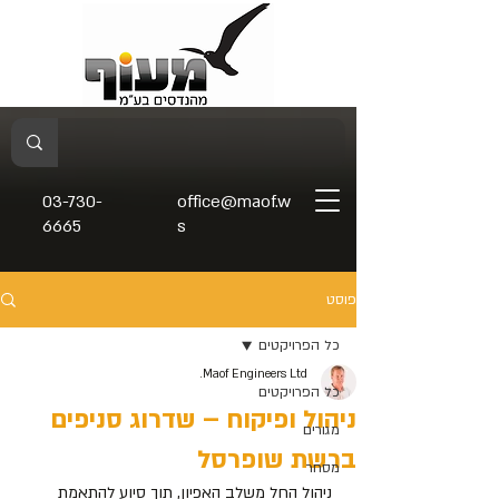
03-730-
office@maof.w
6665
s
פוסט
כל הפרויקטים
Maof Engineers Ltd.
כל הפרויקטים
ניהול ופיקוח – שדרוג סניפים
מגורים
ברשת שופרסל
מסחר
 ניהול החל משלב האפיון, תוך סיוע להתאמת 