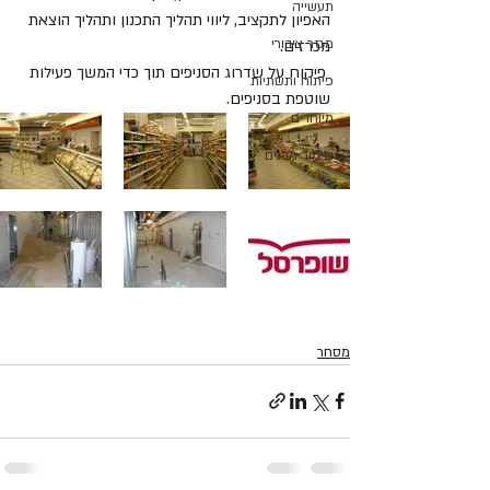
תעשייה
האפיון לתקציב, ליווי תהליך התכנון ותהליך הוצאת 
מגזר ציבורי
מכרזים.
 פיקוח על שדרוג הסניפים תוך כדי המשך פעילות 
פיתוח ותשתיות
שוטפת בסניפים.
מיוחדים
שימור מבנים
מסחר