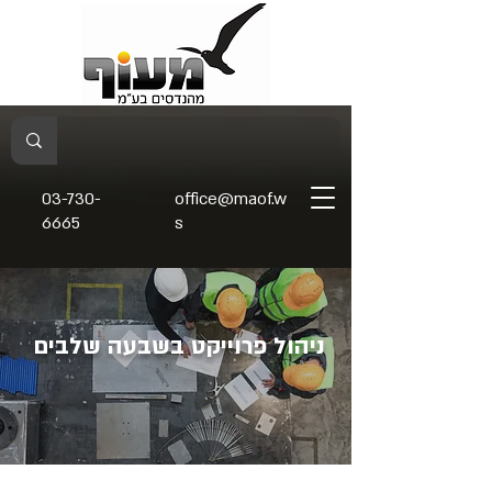
03-730-
office@maof.w
6665
s
ניהול פרוייקט בשבעה שלבים