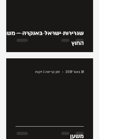
שגרירות ישראל באנקרה – משרד
החוץ
18 באוג׳ 2019
זמן קריאה 1 דקות
משען