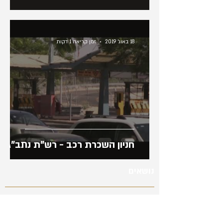
18 באוג׳ 2019
זמן קריאה 1 דקות
חניון השכרת רכב - רש"ת נתב"ג
נושאים
תעשיה
דרושים