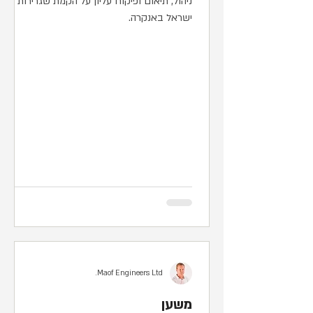
ניהול, תיאום ופיקוח עליון על הקמת שגרירות
ישראל באנקרה.
Maof Engineers Ltd.
משען