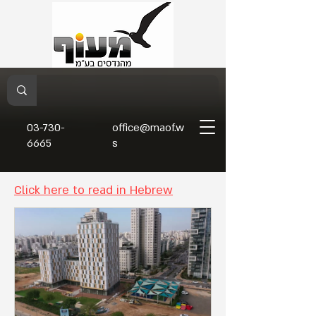
03-730-
office@maof.w
6665
s
Click here to read in Hebrew