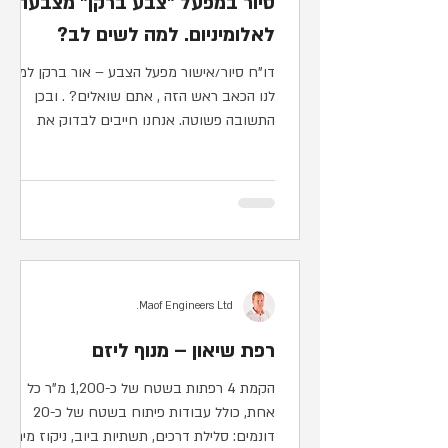
סיור במפעל "צבע ברקן" מצבעה
לאלומיניום. למה לשים לב?
דו"ח סיור/אישור מפעל הצבע – אור ברקן למה
לנו הכאב ראש הזה , אתם שואלים? . ובכן
התשובה פשוטה. אנחנו חייבים לבדוק את
המוצרים במקום ייצורם ....
Maof Engineers Ltd.
רפת שיאון – מנוף ליזם
הקמת 4 רפתות בשטח של כ-1,200 מ"ר כל
אחת, כולל עבודות פיתוח בשטח של כ-20
דונמים: סלילת דרכים, תשתיות ביוב, ניקוז מים,