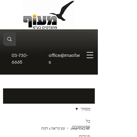
03-730-
office@maof.w
6665
s
בלוג
מסחר
כל
הפרויקטים
18 באוג׳ 2019
זמן קריאה 1 דקות
מגורים