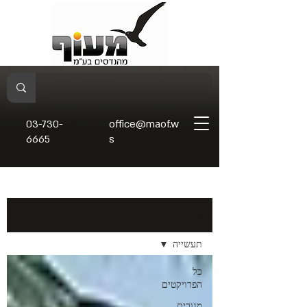
03-730-
office@maof.w
6665
s
בלוג
תעשייה
כל
הפרויקטים
מגורים